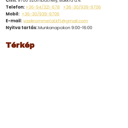
Cím:
9700 Szombathely, Bükkfa u.4.
Telefon:
+36-94/321-678
+36-30/939-9706
Mobil:
+36-30/939-9706
E-mail:
vasikrommetal.kft@gmail.com
Nyitva tartás:
Munkanapokon 9:00-16:00
Térkép